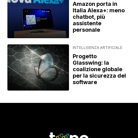
Amazon porta in
Italia Alexa+: meno
chatbot, più
assistente
personale
INTELLIGENZA ARTIFICIALE
Progetto
Glasswing: la
coalizione globale
per la sicurezza del
software