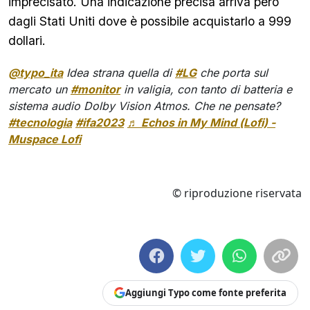
imprecisato. Una indicazione precisa arriva però
dagli Stati Uniti dove è possibile acquistarlo a 999
dollari.
@typo_ita
Idea strana quella di
#LG
che porta sul
mercato un
#monitor
in valigia, con tanto di batteria e
sistema audio Dolby Vision Atmos. Che ne pensate?
#tecnologia
#ifa2023
♬ Echos in My Mind (Lofi) -
Muspace Lofi
© riproduzione riservata
Aggiungi Typo come fonte preferita