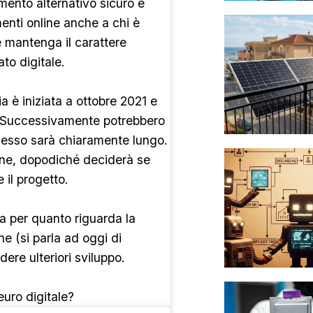
ento alternativo sicuro e
enti online anche a chi è
e mantenga il carattere
to digitale.
a è iniziata a ottobre 2021 e
. Successivamente potrebbero
ocesso sarà chiaramente lungo.
one, dopodiché deciderà se
 il progetto.
a per quanto riguarda la
one (si parla ad oggi di
ere ulteriori sviluppo.
uro digitale?