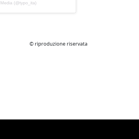
 Media (@typo_ita)
© riproduzione riservata