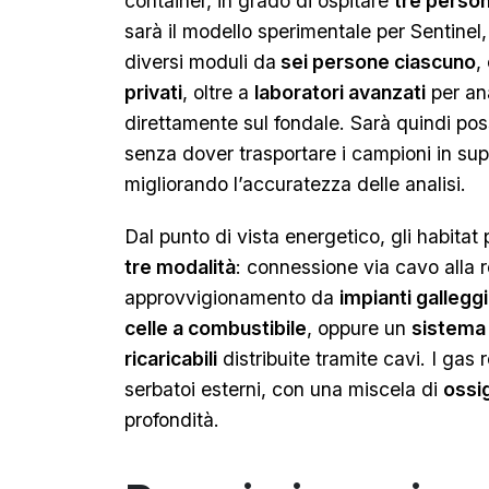
container, in grado di ospitare
tre perso
sarà il modello sperimentale per Sentinel
diversi moduli da
sei persone ciascuno
,
privati
, oltre a
laboratori avanzati
per ana
direttamente sul fondale. Sarà quindi pos
senza dover trasportare i campioni in sup
migliorando l’accuratezza delle analisi.
Dal punto di vista energetico, gli habitat
tre modalità
: connessione via cavo alla re
approvvigionamento da
impianti galleggi
celle a combustibile
, oppure un
sistema 
ricaricabili
distribuite tramite cavi. I gas 
serbatoi esterni, con una miscela di
ossi
profondità.