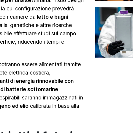
ne per una settimana
. Il suo design
, la cui configurazione prevedrà
 con camere da
letto e bagni
lisi genetiche e altre ricerche
sibile effettuare studi sul campo
erficie, riducendo i tempi e
 potranno essere alimentati tramite
te elettrica costiera,
anti di energia rinnovabile con
di batterie sottomarine
respirabili saranno immagazzinati in
geno ed elio
calibrata in base alla