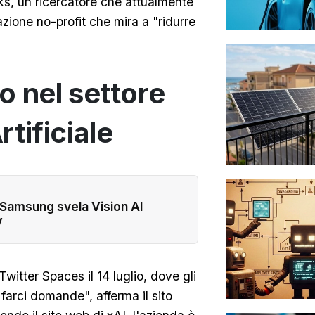
s, un ricercatore che attualmente
azione no-profit che mira a "ridurre
to nel settore
rtificiale
 Samsung svela Vision AI
V
witter Spaces il 14 luglio, dove gli
 farci domande", afferma il sito