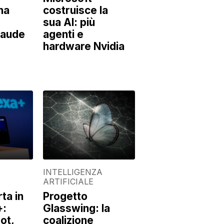
 ha
costruisce la
sua AI: più
Claude
agenti e
hardware Nvidia
A
INTELLIGENZA
ARTIFICIALE
ta in
Progetto
+:
Glasswing: la
ot,
coalizione