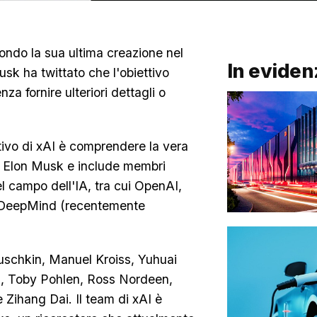
ndo la sua ultima creazione nel
In eviden
usk ha twittato che l'obiettivo
za fornire ulteriori dettagli o
ttivo di xAI è comprendere la vera
da Elon Musk e include membri
el campo dell'IA, tra cui OpenAI,
 DeepMind (recentemente
buschkin, Manuel Kroiss, Yuhuai
, Toby Pohlen, Ross Nordeen,
Zihang Dai. Il team di xAI è