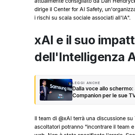
attualmente consigliato da Dan Hendryck
dirige il Center for AI Safety, un'organizz
i rischi su scala sociale associati all'IA".
xAI e il suo impat
dell'Intelligenza A
LEGGI ANCHE
Dalla voce allo schermo:
Companion per le sue T
Il team di @xAI terrà una discussione su T
ascoltatori potranno "incontrare il team e