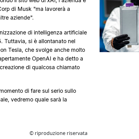
ondo il sito web di xAI, l'azienda è
 Corp di Musk "ma lavorerà a
altre aziende".
zzazione di intelligenza artificiale
Tuttavia, si è allontanato nel
i con Tesla, che svolge anche molto
to apertamente OpenAI e ha detto a
 creazione di qualcosa chiamato
momento di fare sul serio sullo
ciale, vedremo quale sarà la
© riproduzione riservata