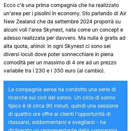
Ecco c'è una prima compagnia che ha realizzato
un'area per i pisolini in economy. Sto parlando di Air
New Zealand che da settembre 2024 proporrà su
alcuni voli l'area Skynest, nata come un concept e
adesso realizzata per davvero. Ma nulla è gratis ad
alta quota, ahinoi: in ogni Skynest ci sono sei
diversi loculi dove poter sonnecchiare in piena
comodità per un massimo di 4 ore ad un prezzo
variabile tra i 230 e i 350 euro (al cambio).
La compagnia aerea ha condotto una serie di
ricerche sui cicli del sonno. Un ciclo di sonno
tipico è di circa 90 minuti, quindi una sessione
di quattro ore offre ai clienti l'opportunità di
rilassarsi, addormentarsi e svegliarsi - ha
dichiarato un rappresentante della compagnia