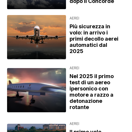
dopo il Concorde
AEREI
Più sicurezza in
volo: in arrivo i
primi decollo aerei
automatici dal
2025
AEREI
Nel 2025 il primo
test di un aereo
ipersonico con
motore a razzo a
detonazione
rotante
AEREI
Il primo volo