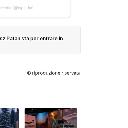
 Media (@typo_ita)
z Patan sta per entrare in
© riproduzione riservata