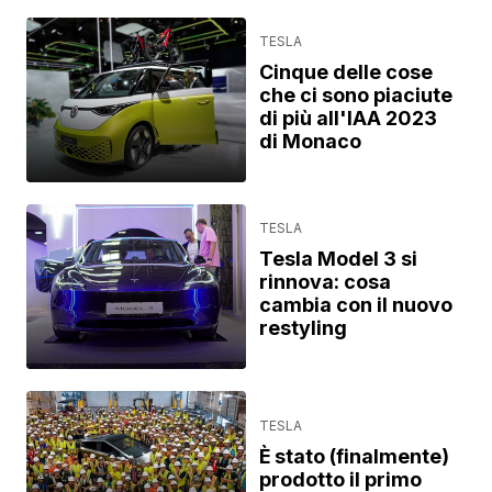
TESLA
Cinque delle cose
che ci sono piaciute
di più all'IAA 2023
di Monaco
TESLA
Tesla Model 3 si
rinnova: cosa
cambia con il nuovo
restyling
TESLA
È stato (finalmente)
prodotto il primo