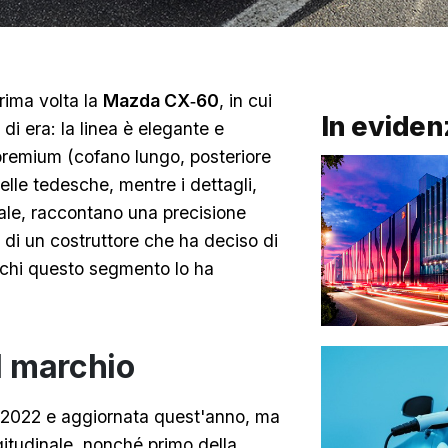
rima volta la
Mazda CX‑60
, in cui
In eviden
i era: la linea è elegante e
premium (cofano lungo, posteriore
delle tedesche, mentre i dettagli,
tale, raccontano una precisione
 di un costruttore che ha deciso di
di chi questo segmento lo ha
l marchio
l 2022 e aggiornata quest'anno, ma
itudinale, nonché primo della