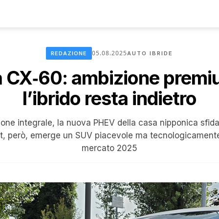
05.08.2025
REDAZIONE
AUTO IBRIDE
 CX‑60: ambizione premi
l’ibrido resta indietro
one integrale, la nuova PHEV della casa nipponica sfid
st, però, emerge un SUV piacevole ma tecnologicamente a
mercato 2025