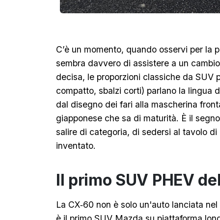
C’è un momento, quando osservi per la p
sembra davvero di assistere a un cambio d
decisa, le proporzioni classiche da SUV 
compatto, sbalzi corti) parlano la lingua 
dal disegno dei fari alla mascherina fron
giapponese che sa di maturità. È il segno
salire di categoria, di sedersi al tavolo 
inventato.
Il primo SUV PHEV de
La CX‑60 non è solo un'auto lanciata ne
è il primo SUV Mazda su piattaforma long