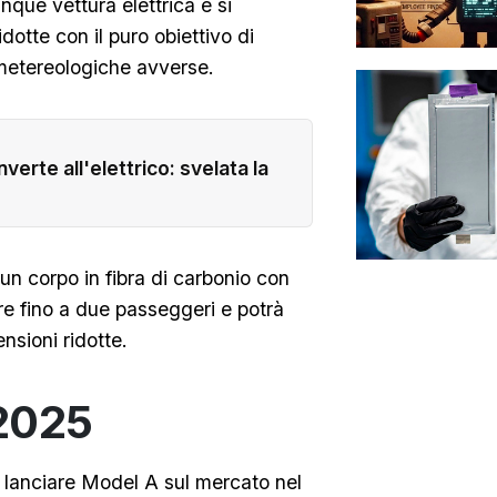
que vettura elettrica e si
idotte con il puro obiettivo di
 metereologiche avverse.
erte all'elettrico: svelata la
n corpo in fibra di carbonio con
are fino a due passeggeri e potrà
nsioni ridotte.
 2025
di lanciare Model A sul mercato nel