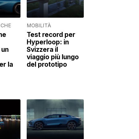
ICHE
MOBILITÀ
one
Test record per
Hyperloop: in
 un
Svizzera il
viaggio più lungo
r la
del prototipo