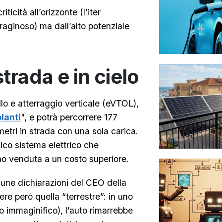
icità all’orizzonte (l’iter
raginoso) ma dall’alto potenziale
trada e in cielo
ollo e atterraggio verticale (eVTOL),
olanti
", e potrà percorrere 177
metri in strada con una sola carica.
co sistema elettrico che
no venduta a un costo superiore.
une dichiarazioni del CEO della
re però quella “terrestre”: in uno
 immaginifico), l’auto rimarrebbe