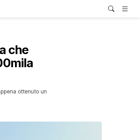
ta che
00mila
a appena ottenuto un