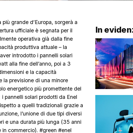
 la più grande d’Europa, sorgerà a
In eviden
rtura ufficiale è segnata per il
lmente operativa già dalla fine
cità produttiva attuale – la
ver introdotto i pannelli solari
tt alla fine dell’anno, poi a 3
dimensioni e la capacità
e la previsione di una minore
lo energetico più promettente del
 i pannelli solari prodotti da Enel
spetto a quelli tradizionali grazie a
nzione, l’unione di due tipi diversi
iori e una durata più lunga (35 anni
te in commercio). #green #enel