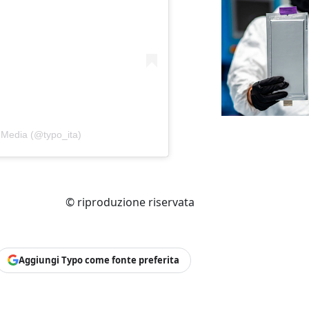
 Media (@typo_ita)
© riproduzione riservata
Aggiungi Typo come fonte preferita