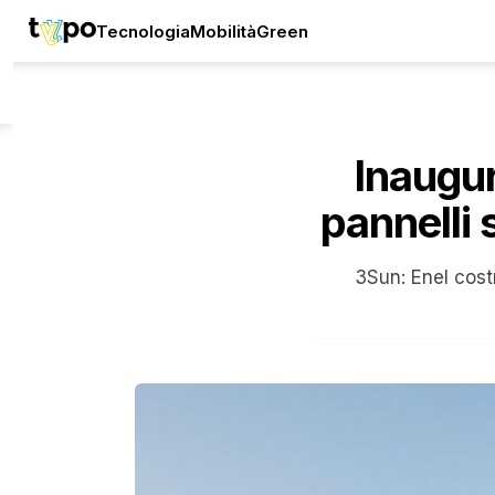
Tecnologia
Mobilità
Green
Inaugur
pannelli 
3Sun: Enel costr