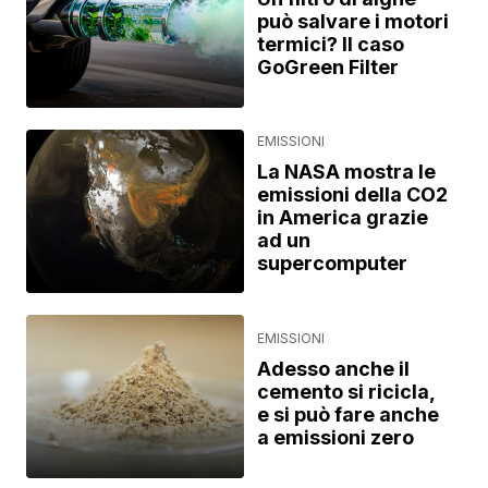
può salvare i motori
termici? Il caso
GoGreen Filter
EMISSIONI
La NASA mostra le
emissioni della CO2
in America grazie
ad un
supercomputer
EMISSIONI
Adesso anche il
cemento si ricicla,
e si può fare anche
a emissioni zero