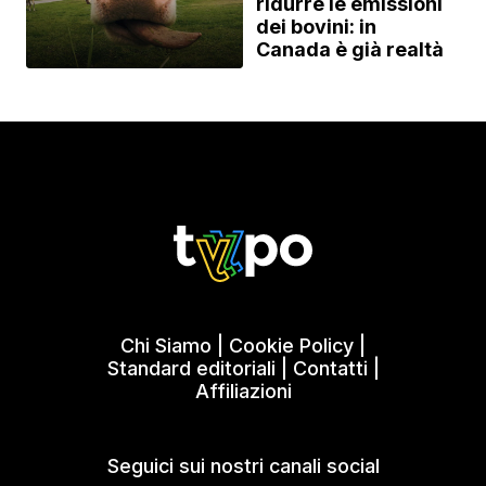
ridurre le emissioni
dei bovini: in
Canada è già realtà
Chi Siamo
|
Cookie Policy
|
Standard editoriali
|
Contatti
|
Affiliazioni
Seguici sui nostri canali social