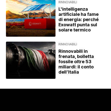
RINNOVABILI
L'intelligenza
artificiale ha fame
di energia: perché
Exowatt punta sul
solare termico
RINNOVABILI
Rinnovabili in
frenata, bolletta
fossile oltre 53
miliardi: il conto
dell’Italia