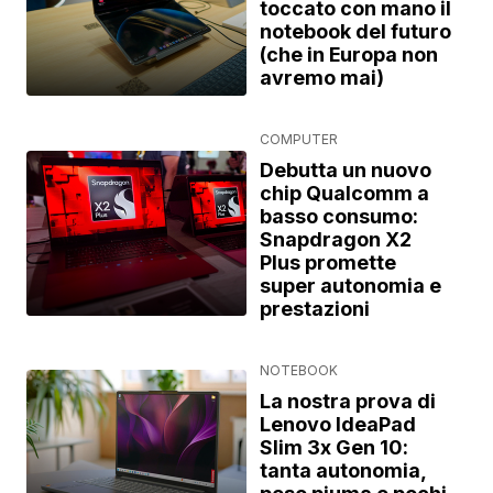
toccato con mano il
notebook del futuro
(che in Europa non
avremo mai)
COMPUTER
Debutta un nuovo
chip Qualcomm a
basso consumo:
Snapdragon X2
Plus promette
super autonomia e
prestazioni
NOTEBOOK
La nostra prova di
Lenovo IdeaPad
Slim 3x Gen 10:
tanta autonomia,