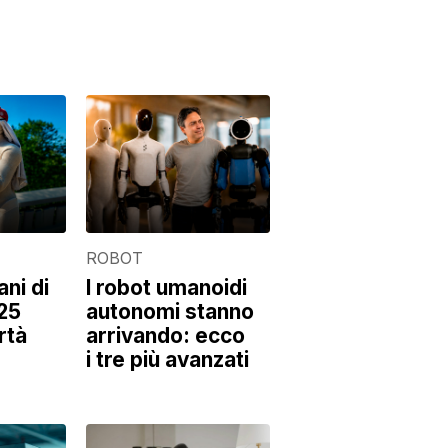
ROBOT
ni di
I robot umanoidi
25
autonomi stanno
rtà
arrivando: ecco
i tre più avanzati