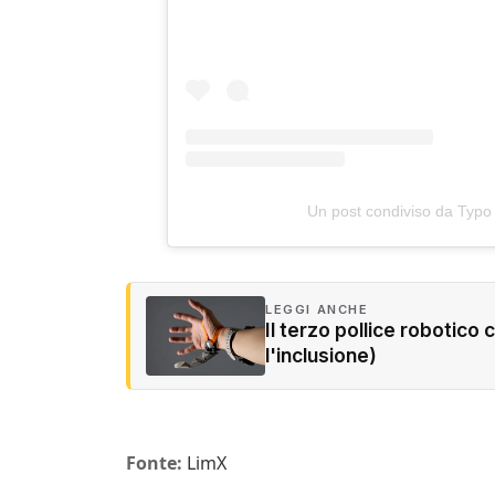
Un post condiviso da Typo
LEGGI ANCHE
Il terzo pollice robotico c
l'inclusione)
Fonte:
LimX