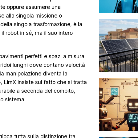
uote oppure assumere una
e alla singola missione o
 della singola trasformazione, è la
l robot in sé, ma il suo intero
 pavimenti perfetti e spazi a misura
corridoi lunghi dove contano velocità
 la manipolazione diventa la
, LimX insiste sul fatto che si tratta
gurabile a seconda del compito,
ro sistema.
oca tutta sulla distinzione tra