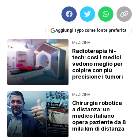
Aggiungi Typo come fonte preferita
MEDICINA
Radioterapia hi-
tech: così i medici
vedono meglio per
colpire con più
precisione i tumori
MEDICINA
Chirurgia robotica
a distanza: un
medico italiano
opera paziente da 8
mila km di distanza