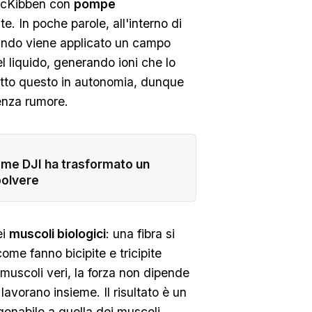
 McKibben con
pompe
e. In poche parole, all'interno di
quando viene applicato un campo
l liquido, generando ioni che lo
utto questo in autonomia, dunque
senza rumore.
come DJI ha trasformato un
polvere
ei
muscoli biologici
: una fibra si
come fanno bicipite e tricipite
muscoli veri, la forza non dipende
avorano insieme. Il risultato è un
onabile a quella dei muscoli