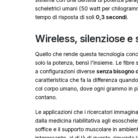
scheletrici umani (50 watt per chilogra
tempo di risposta di soli
0,3 secondi
.
Wireless, silenziose e s
Quello che rende questa tecnologia concr
solo la potenza, bensì l'insieme. Le fibre 
a configurazioni diverse
senza bisogno d
caratteristica che fa la differenza quando 
col corpo umano, dove ogni grammo in pi
contano.
Le applicazioni che i ricercatori immagi
dalla medicina riabilitativa agli esoschele
soffice e il supporto muscolare in ambienti
interessante, al di là di questo, riguarda l