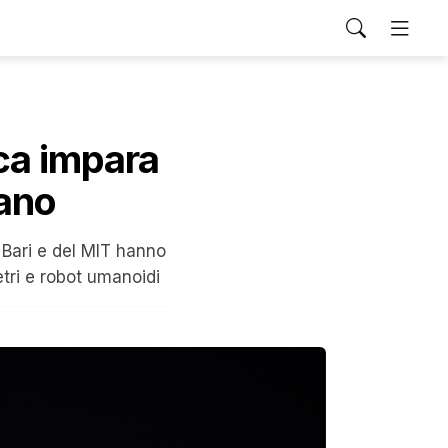
ica impara
ano
i Bari e del MIT hanno
letri e robot umanoidi