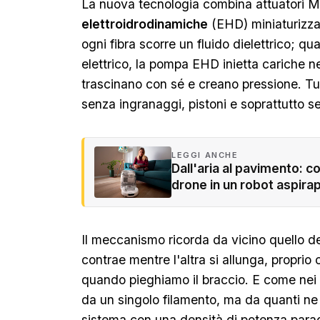
La nuova tecnologia combina attuatori
elettroidrodinamiche
(EHD) miniaturizzat
ogni fibra scorre un fluido dielettrico; 
elettrico, la pompa EHD inietta cariche ne
trascinano con sé e creano pressione. T
senza ingranaggi, pistoni e soprattutto 
LEGGI ANCHE
Dall'aria al pavimento: 
drone in un robot aspira
Il meccanismo ricorda da vicino quello d
contrae mentre l'altra si allunga, proprio 
quando pieghiamo il braccio. E come nei 
da un singolo filamento, ma da quanti ne l
sistema con una densità di potenza parag