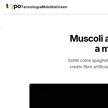
Tecnologia
Mobilità
Green
Muscoli a
a 
Sottili come spaghett
creato fibre artifici