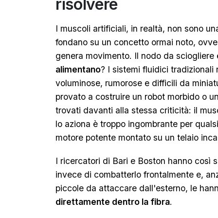
risolvere
I muscoli artificiali, in realtà, non sono u
fondano su un concetto ormai noto, ovver
genera movimento. Il nodo da sciogliere è
alimentano
? I sistemi fluidici tradiziona
voluminose, rumorose e difficili da miniat
provato a costruire un robot morbido o un 
trovati davanti alla stessa criticità: il 
lo aziona è troppo ingombrante per quals
motore potente montato su un telaio inca
I ricercatori di Bari e Boston hanno così s
invece di combatterlo frontalmente e, a
piccole da attaccare dall'esterno, le hann
direttamente dentro la fibra
.