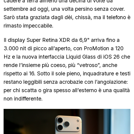
cadere a terra almeno una decina di volte da
settembre ad oggi, una volta persino senza cover.
Sarò stata graziata dagli dèi, chissà, ma il telefono è
rimasto impeccabile.
Il display Super Retina XDR da 6,9" arriva fino a
3.000 nit di picco all’aperto, con ProMotion a 120
Hz e la nuova interfaccia Liquid Glass di iOS 26 che
rende l’insieme più coeso, più “vetroso”, anche
rispetto ai 16. Sotto il sole pieno, inquadrature e testi
restano leggibili senza acrobazie con l’angolazione:
per chi scatta o gira spesso all’esterno è una qualità
non indifferente.