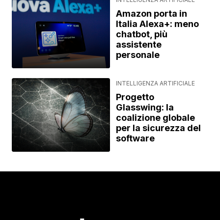
Amazon porta in
Italia Alexa+: meno
chatbot, più
assistente
personale
INTELLIGENZA ARTIFICIALE
Progetto
Glasswing: la
coalizione globale
per la sicurezza del
software