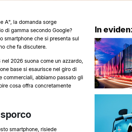
erie A", la domanda sorge
In eviden
edio di gamma secondo Google?
no smartphone che si presenta sul
no che fa discutere.
GB nel 2026 suona come un azzardo,
one base si esaurisce nel giro di
e commerciali, abbiamo passato gli
 capire cosa offra concretamente
o sporco
esto smartphone, risiede