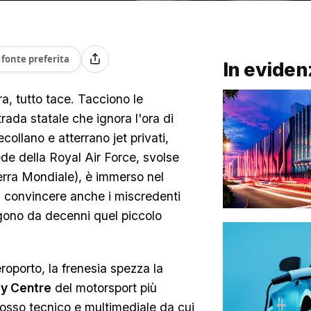
fonte preferita
In eviden
ra, tutto tace. Tacciono le
ada statale che ignora l'ora di
ollano e atterrano jet privati,
de della Royal Air Force, svolse
erra Mondiale), è immerso nel
a convincere anche i miscredenti
lgono da decenni quel piccolo
roporto, la frenesia spezza la
y Centre
del motorsport più
losso tecnico e multimediale da cui