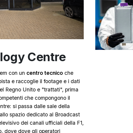
ology Centre
ndem con un
centro tecnico
che
ista e raccoglie il footage e i dati
l Regno Unito e "trattati", prima
i competenti che compongono il
re: si passa dalle sale della
 allo spazio dedicato al Broadcast
visivo dei canali ufficiali della F1,
o, dove dove gli operatori