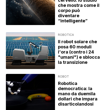
cervello: lo studio
che mostra come il
corpo può
diventare
“intelligente”
ROBOTICA
Il robot solare che
posa 60 moduli
l'ora (contro i 24
"umani") e sblocca
la transizione
ROBOT
Robotica
democratica: la
mano da duemila
dollari che impara
disarticolandosi