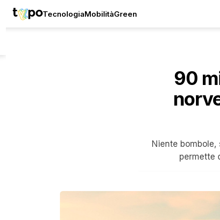
Tecnologia
Mobilità
Green
90 mi
norve
Niente bombole, s
permette d