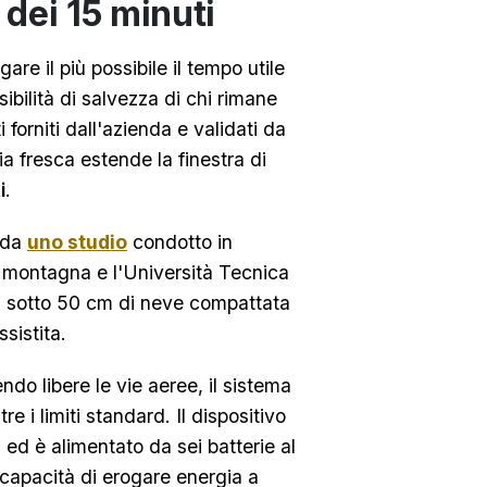
 dei 15 minuti
are il più possibile il tempo utile
ibilità di salvezza di chi rimane
 forniti dall'azienda e validati da
ia fresca estende la finestra di
i
.
a da
uno studio
condotto in
i montagna e l'Università Tecnica
ti sotto 50 cm di neve compattata
ssistita.
do libere le vie aeree, il sistema
e i limiti standard. Il dispositivo
ed è alimentato da sei batterie al
o capacità di erogare energia a