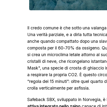
Il credo comune è che sotto una valanga
Una verità parziale, e a dirla tutta tecn
anche quando compattato dopo una slavina
composta per il 60-70% da ossigeno. Qu
si crea un microclima letale attorno al suo 
cristalli di neve, che ricongelano istan
Mask", una specie di crosta di ghiaccio i
a respirare la propria CO2. È questo circo
“regola dei 15 minuti”: oltre quel quarto 
crolla verticalmente per asfissia.
Safeback SBX, sviluppato in Norvegia, è 
attiva integrato nello zaino
capace di int