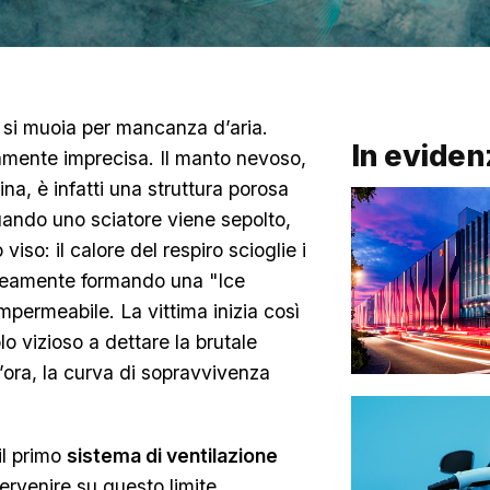
 si muoia per mancanza d’aria.
In eviden
icamente imprecisa. Il manto nevoso,
, è infatti una struttura porosa
ando uno sciatore viene sepolto,
viso: il calore del respiro scioglie i
taneamente formando una "Ice
mpermeabile. La vittima inizia così
lo vizioso a dettare la brutale
d’ora, la curva di sopravvivenza
il primo
sistema di ventilazione
ervenire su questo limite