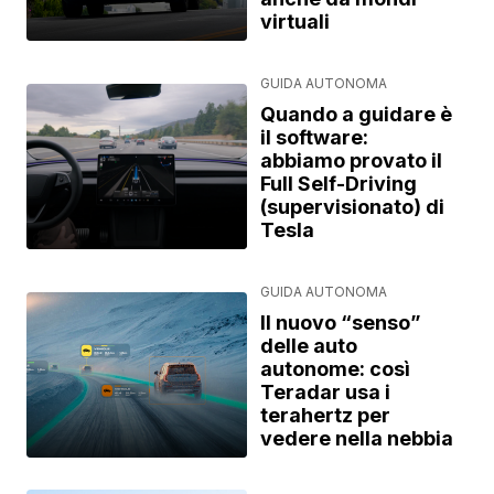
virtuali
GUIDA AUTONOMA
Quando a guidare è
il software:
abbiamo provato il
Full Self-Driving
(supervisionato) di
Tesla
GUIDA AUTONOMA
Il nuovo “senso”
delle auto
autonome: così
Teradar usa i
terahertz per
vedere nella nebbia