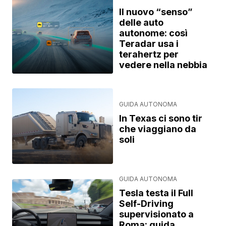
Il nuovo “senso”
delle auto
autonome: così
Teradar usa i
terahertz per
vedere nella nebbia
GUIDA AUTONOMA
In Texas ci sono tir
che viaggiano da
soli
GUIDA AUTONOMA
Tesla testa il Full
Self-Driving
supervisionato a
Roma: guida