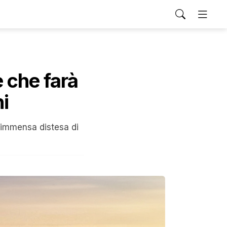
e che farà
ni
l'immensa distesa di