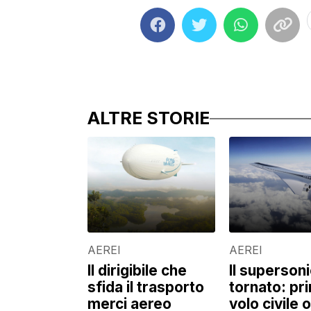
ALTRE STORIE
AEREI
AEREI
Il dirigibile che
Il superson
sfida il trasporto
tornato: pr
merci aereo
volo civile o