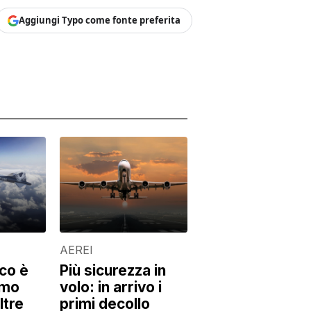
Aggiungi Typo come fonte preferita
AEREI
ico è
Più sicurezza in
imo
volo: in arrivo i
ltre
primi decollo