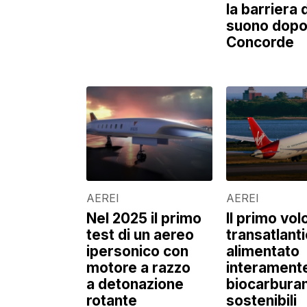
la barriera 
suono dopo 
Concorde
AEREI
AEREI
Nel 2025 il primo
Il primo vol
test di un aereo
transatlant
ipersonico con
alimentato
motore a razzo
interament
a detonazione
biocarburan
rotante
sostenibili