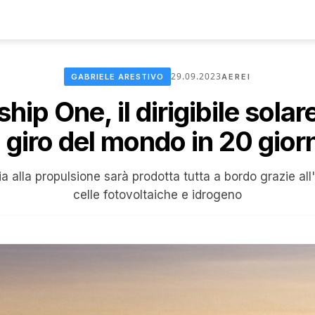
29.09.2023
GABRIELE ARESTIVO
AEREI
ship One, il dirigibile solar
l giro del mondo in 20 gior
a alla propulsione sarà prodotta tutta a bordo grazie al
celle fotovoltaiche e idrogeno