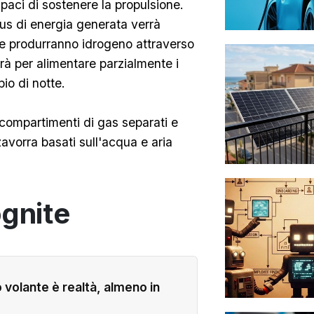
paci di sostenere la propulsione.
plus di energia generata verrà
he produrranno idrogeno attraverso
irà per alimentare parzialmente i
io di notte.
compartimenti di gas separati e
zavorra basati sull'acqua e aria
ognite
 volante è realtà, almeno in