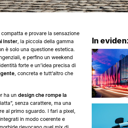
a compatta e provare la sensazione
In eviden
 Inster
, la piccola della gamma
n è solo una questione estetica.
tangenziali, e perfino un weekend
identità forte e un’idea precisa di
ligente
, concreta e tutt’altro che
ter ha un
design che rompe la
piatta”, senza carattere, ma una
e al primo sguardo. I fari a pixel,
 integrati in modo coerente e
morbide rievocano quel mix di