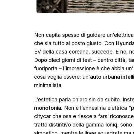
Non capita spesso di guidare un’elettric
che sia tutto al posto giusto. Con
Hyundai
EV della casa coreana, succede. E no, no
Dopo dieci giorni di test – centro città, 
fuoriporta – l’impressione è che abbia un’
cosa voglia essere: un’
auto urbana intel
minimalista.
L'estetica parla chiaro sin da subito: Ins
monotonia
. Non è l’ennesima elettrica “
citycar che osa e riesce a farsi riconoscer
tratto distintivo della gamma Ioniq, sono
simpatico, mentre le linee squadrate ma 