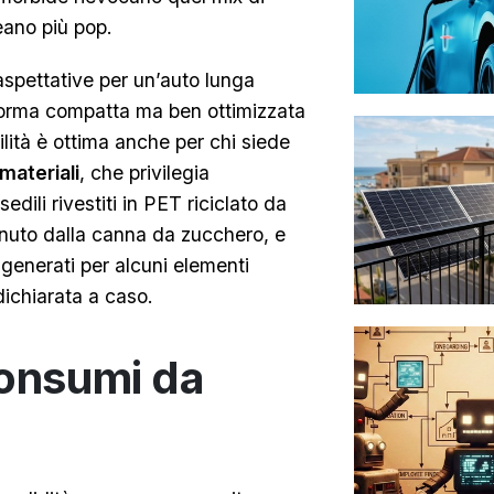
reano più pop.
 aspettative per un’auto lunga
taforma compatta ma ben ottimizzata
ilità è ottima anche per chi siede
 materiali
, che privilegia
sedili rivestiti in PET riciclato da
ttenuto dalla canna da zucchero, e
igenerati per alcuni elementi
dichiarata a caso.
consumi da