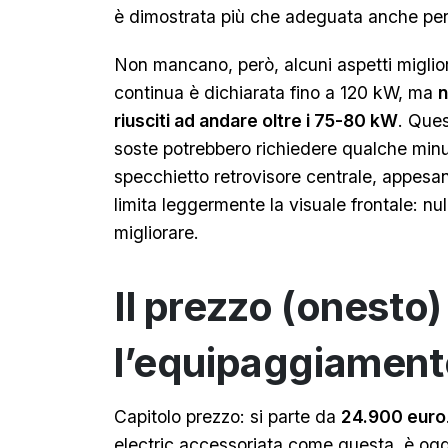
è dimostrata più che adeguata anche per 
Non mancano, però, alcuni aspetti migliora
continua è dichiarata fino a 120 kW, ma
n
riusciti ad andare oltre i 75-80 kW
. Ques
soste potrebbero richiedere qualche minut
specchietto retrovisore centrale, appesan
limita leggermente la visuale frontale: n
migliorare.
Il prezzo (onesto)
l’equipaggiamen
Capitolo prezzo: si parte da
24.900 euro
electric accessoriata come questa, è oggi