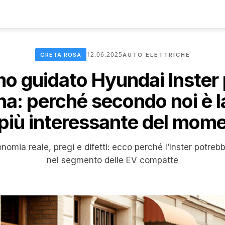
12.06.2025
GRETA ROSA
AUTO ELETTRICHE
o guidato Hyundai Inster 
a: perché secondo noi è l
più interessante del mom
nomia reale, pregi e difetti: ecco perché l’Inster potre
nel segmento delle EV compatte