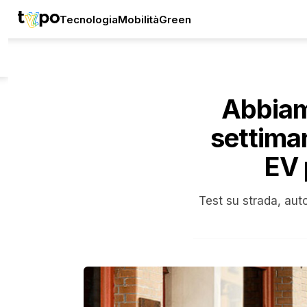
Tecnologia
Mobilità
Green
Abbiam
settiman
EV 
Test su strada, auto