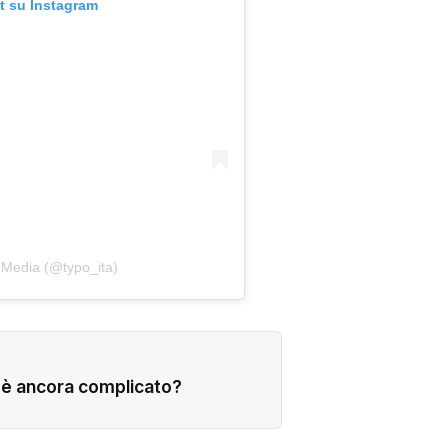
t su Instagram
 Media (@typo_ita)
 è ancora complicato?