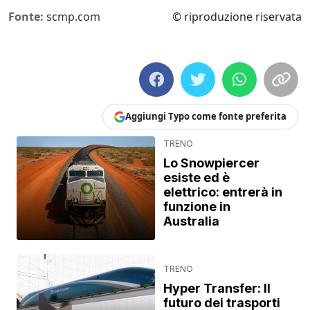
Fonte:
scmp.com
© riproduzione riservata
Aggiungi Typo come fonte preferita
TRENO
Lo Snowpiercer
esiste ed è
elettrico: entrerà in
funzione in
Australia
TRENO
Hyper Transfer: Il
futuro dei trasporti