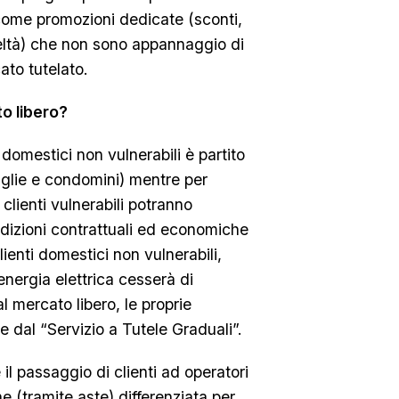
come promozioni dedicate (sconti,
deltà) che non sono appannaggio di
ato tutelato.
o libero?
i domestici non vulnerabili è partito
iglie e condomini) mentre per
I clienti vulnerabili potranno
ndizioni contrattuali ed economiche
lienti domestici non vulnerabili,
energia elettrica cesserà di
al mercato libero, le proprie
 dal “Servizio a Tutele Graduali”.
il passaggio di clienti ad operatori
e (tramite aste) differenziata per