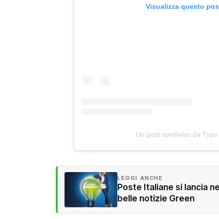
Visualizza questo pos
Un post condiviso da Typo
LEGGI ANCHE
Poste Italiane si lancia ne
belle notizie Green