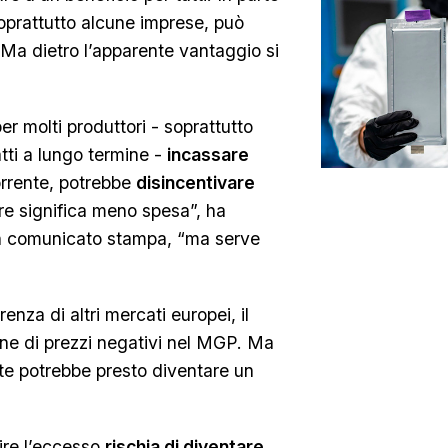
 soprattutto alcune imprese, può
. Ma dietro l’apparente vantaggio si
r molti produttori - soprattutto
atti a lungo termine -
incassare
orrente, potrebbe
disincentivare
are significa meno spesa”, ha
 un comunicato stampa, “ma serve
renza di altri mercati europei, il
ne di prezzi negativi nel MGP. Ma
ite potrebbe presto diventare un
ire l’eccesso
rischia di diventare